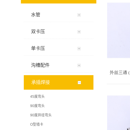
水管
双卡压
单卡压
沟槽配件
外丝三通 (
承插焊接
45度弯头
90度弯头
90度异径弯头
O型墙卡